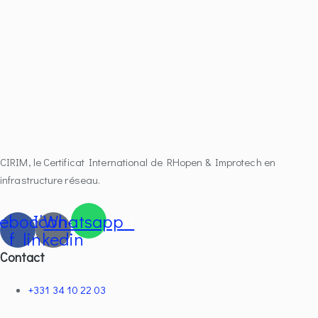
CIRIM, le Certificat International de RHopen & Improtech en
infrastructure réseau.
ebook-
Icon-
Whatsapp
f
linkedin
Contact
+331 34 10 22 03