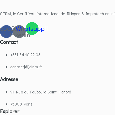
CIRIM, le Certificat International de RHopen & Improtech en in
ebook-
Icon-
Whatsapp
f
linkedin
Contact
+331 34 10 22 03
contact[@]cirim.fr
Adresse
91 Rue du Faubourg Saint Honoré
75008 Paris
Explorer