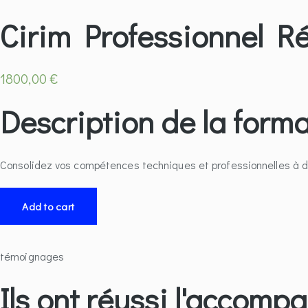
Cirim Professionnel Ré
1800,00
€
Description de la form
Consolidez vos compétences techniques et professionnelles à di
Cirim
Add to cart
Professionnel
Réseaux
|
témoignages
7
Ils ont réussi l'accomp
mois
quantity